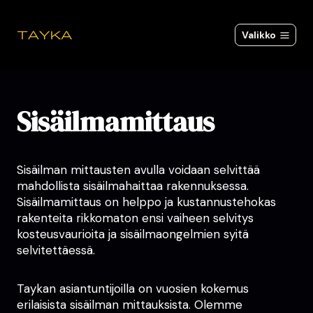
Siirry
sisältöön
Valikko
Sisäilmamittaus
Sisäilman mittausten avulla voidaan selvittää
mahdollista sisäilmahaittaa rakennuksessa.
Sisäilmamittaus on helppo ja kustannustehokas
rakenteita rikkomaton ensi vaiheen selvitys
kosteusvaurioita ja sisäilmaongelmien syitä
selvitettäessä.
Taykan asiantuntijoilla on vuosien kokemus
erilaisista sisäilman mittauksista. Olemme