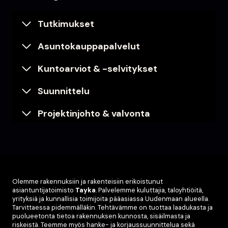
Tutkimukset
Asuntokauppapalvelut
Kuntoarviot & -selvitykset
Suunnittelu
Projektinjohto & valvonta
Olemme rakennuksiin ja rakenteisiin erikoistunut
asiantuntijatoimisto
Tayka
. Palvelemme kuluttajia, taloyhtiöitä,
yrityksiä ja kunnallisia toimijoita pääasiassa Uudenmaan alueella.
Tarvittaessa pidemmälläkin. Tehtävämme on tuottaa laadukasta ja
puolueetonta tietoa rakennuksen kunnosta, sisäilmasta ja
riskeistä. Teemme myös hanke- ja korjaussuunnittelua sekä