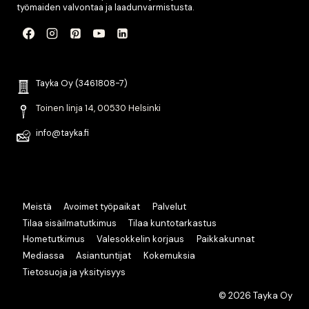
työmaiden valvontaa ja laadunvarmistusta.
Tayka Oy (3461808-7)
Toinen linja 14, 00530 Helsinki
info@tayka.fi
Meistä
Avoimet työpaikat
Palvelut
Tilaa sisäilmatutkimus
Tilaa kuntotarkastus
Hometutkimus
Valesokkelin korjaus
Paikkakunnat
Mediassa
Asiantuntijat
Kokemuksia
Tietosuoja ja yksityisyys
© 2026 Tayka Oy