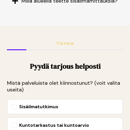
Millä alueella teette sisäilmamittauksia?