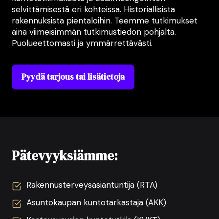
selvittämisestä eri kohteissa. Historiallisista
rakennuksista pientaloihin. Teemme tutkimukset
aina viimeisimmän tutkimustiedon pohjalta.
Puolueettomasti ja ymmärrettävästi.
Pyydä tarjous tai lisätietoja
Pätevyyksiämme:
Rakennusterveysasiantuntija (RTA)
Asuntokaupan kuntotarkastaja (AKK)