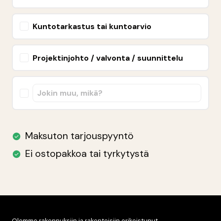
Olemme rakennuksiin ja rakenteisiin erikoistunut