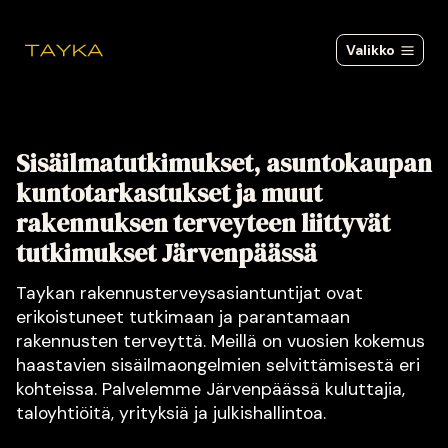
Siirry
sisältöön
Valikko
Sisäilmatutkimukset, asuntokaupan
kuntotarkastukset ja muut
rakennuksen terveyteen liittyvät
tutkimukset Järvenpäässä
Taykan rakennusterveysasiantuntijat ovat
erikoistuneet tutkimaan ja parantamaan
rakennusten terveyttä. Meillä on vuosien kokemus
haastavien sisäilmaongelmien selvittämisestä eri
kohteissa. Palvelemme Järvenpäässä kuluttajia,
taloyhtiöitä, yrityksiä ja julkishallintoa.