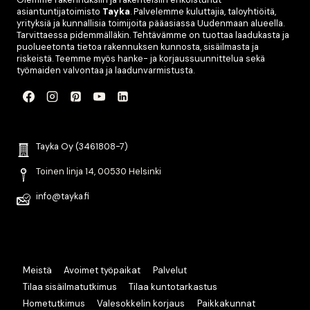
asiantuntijatoimisto
Tayka
. Palvelemme kuluttajia, taloyhtiöitä,
yrityksiä ja kunnallisia toimijoita pääasiassa Uudenmaan alueella.
Tarvittaessa pidemmälläkin. Tehtävämme on tuottaa laadukasta ja
puolueetonta tietoa rakennuksen kunnosta, sisäilmasta ja
riskeistä. Teemme myös hanke- ja korjaussuunnittelua sekä
työmaiden valvontaa ja laadunvarmistusta.
Tayka Oy (3461808-7)
Toinen linja 14, 00530 Helsinki
info@tayka.fi
Meistä
Avoimet työpaikat
Palvelut
Tilaa sisäilmatutkimus
Tilaa kuntotarkastus
Hometutkimus
Valesokkelin korjaus
Paikkakunnat