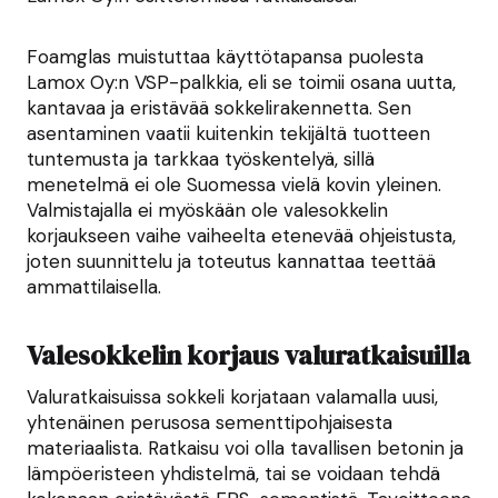
Foamglas muistuttaa käyttötapansa puolesta
Lamox Oy:n VSP-palkkia, eli se toimii osana uutta,
kantavaa ja eristävää sokkelirakennetta. Sen
asentaminen vaatii kuitenkin tekijältä tuotteen
tuntemusta ja tarkkaa työskentelyä, sillä
menetelmä ei ole Suomessa vielä kovin yleinen.
Valmistajalla ei myöskään ole valesokkelin
korjaukseen vaihe vaiheelta etenevää ohjeistusta,
joten suunnittelu ja toteutus kannattaa teettää
ammattilaisella.
Valesokkelin korjaus valuratkaisuilla
Valuratkaisuissa sokkeli korjataan valamalla uusi,
yhtenäinen perusosa sementtipohjaisesta
materiaalista. Ratkaisu voi olla tavallisen betonin ja
lämpöeristeen yhdistelmä, tai se voidaan tehdä