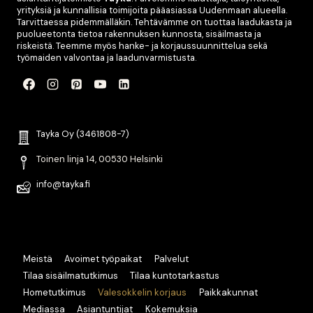
yrityksiä ja kunnallisia toimijoita pääasiassa Uudenmaan alueella.
Tarvittaessa pidemmälläkin. Tehtävämme on tuottaa laadukasta ja
puolueetonta tietoa rakennuksen kunnosta, sisäilmasta ja
riskeistä. Teemme myös hanke- ja korjaussuunnittelua sekä
työmaiden valvontaa ja laadunvarmistusta.
Tayka Oy (3461808-7)
Toinen linja 14, 00530 Helsinki
info@tayka.fi
Meistä
Avoimet työpaikat
Palvelut
Tilaa sisäilmatutkimus
Tilaa kuntotarkastus
Hometutkimus
Valesokkelin korjaus
Paikkakunnat
Mediassa
Asiantuntijat
Kokemuksia