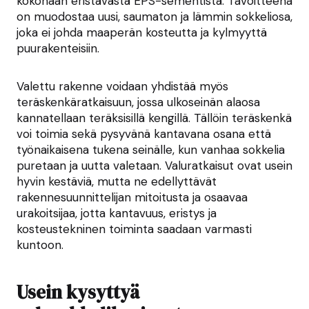
kokonaan eristävästä EPS-sementistä. Tavoitteena
on muodostaa uusi, saumaton ja lämmin sokkeliosa,
joka ei johda maaperän kosteutta ja kylmyyttä
puurakenteisiin.
Valettu rakenne voidaan yhdistää myös
teräskenkäratkaisuun, jossa ulkoseinän alaosa
kannatellaan teräksisillä kengillä. Tällöin teräskenkä
voi toimia sekä pysyvänä kantavana osana että
työnaikaisena tukena seinälle, kun vanhaa sokkelia
puretaan ja uutta valetaan. Valuratkaisut ovat usein
hyvin kestäviä, mutta ne edellyttävät
rakennesuunnittelijan mitoitusta ja osaavaa
urakoitsijaa, jotta kantavuus, eristys ja
kosteustekninen toiminta saadaan varmasti
kuntoon.
Usein kysyttyä