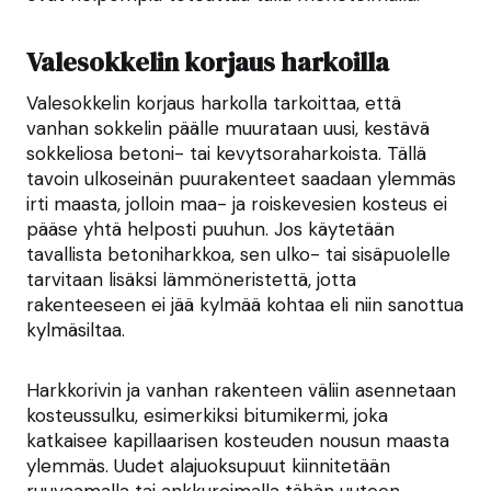
Valesokkelin korjaus harkoilla
Valesokkelin korjaus harkolla tarkoittaa, että
vanhan sokkelin päälle muurataan uusi, kestävä
sokkeliosa betoni- tai kevytsoraharkoista. Tällä
tavoin ulkoseinän puurakenteet saadaan ylemmäs
irti maasta, jolloin maa- ja roiskevesien kosteus ei
pääse yhtä helposti puuhun. Jos käytetään
tavallista betoniharkkoa, sen ulko- tai sisäpuolelle
tarvitaan lisäksi lämmöneristettä, jotta
rakenteeseen ei jää kylmää kohtaa eli niin sanottua
kylmäsiltaa.
Harkkorivin ja vanhan rakenteen väliin asennetaan
kosteussulku, esimerkiksi bitumikermi, joka
katkaisee kapillaarisen kosteuden nousun maasta
ylemmäs. Uudet alajuoksupuut kiinnitetään