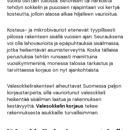
vuoksi osittain tukossa. Betonisen tai harkoista
tehdyn sokkelin ja puuosien rajapintaan voi kertyä
kosteutta, jolloin alaosa alkaa hiljalleen vaurioitua.
Kosteus- ja mikrobivauriot etenevät tyypillisesti
piilossa rakenteen sisällä vuosien ajan. Seurauksena
voi olla lahovaurioita ja epäpuhtauksia sisäilmassa,
jotka heikentävät asumisterveyttä. Koska tällaisia
perustuksia tehtiin runsaasti mainittuina
vuosikymmeninä, monessa talossa tarkastus ja
tarvittaessa korjaus on nyt ajankohtaista.
Valesokkelirakenteet aiheuttavat Suomessa paljon
korjaustarpeita, sillä vaurioitunut valesokkeli
heikentää sisäilman laatua ja rakennuksen
kestävyyttä.
Valesokkelin korjaus
tekee
rakennuksesta asukkaille turvallisimman.