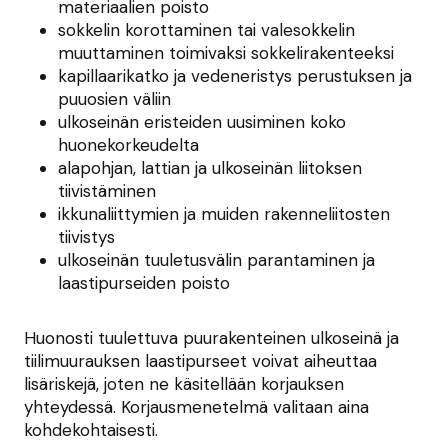
materiaalien poisto
sokkelin korottaminen tai valesokkelin
muuttaminen toimivaksi sokkelirakenteeksi
kapillaarikatko ja vedeneristys perustuksen ja
puuosien väliin
ulkoseinän eristeiden uusiminen koko
huonekorkeudelta
alapohjan, lattian ja ulkoseinän liitoksen
tiivistäminen
ikkunaliittymien ja muiden rakenneliitosten
tiivistys
ulkoseinän tuuletusvälin parantaminen ja
laastipurseiden poisto
Huonosti tuulettuva puurakenteinen ulkoseinä ja
tiilimuurauksen laastipurseet voivat aiheuttaa
lisäriskejä, joten ne käsitellään korjauksen
yhteydessä. Korjausmenetelmä valitaan aina
kohdekohtaisesti.