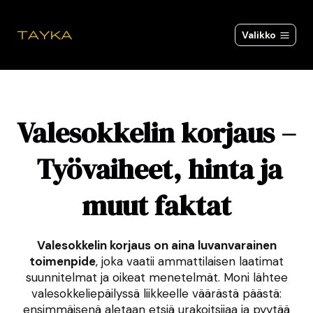
Siirry
sisältöön
Valikko
Valesokkelin korjaus –
Työvaiheet, hinta ja
muut faktat
Valesokkelin korjaus on aina luvanvarainen
toimenpide
, joka vaatii ammattilaisen laatimat
suunnitelmat ja oikeat menetelmät. Moni lähtee
valesokkeliepäilyssä liikkeelle väärästä päästä:
ensimmäisenä aletaan etsiä urakoitsijaa ja pyytää