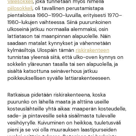
Valesokkeli
, joka tunnetaan myös nimellä
piilosokkeli
, oli tavallinen perustamistapa
pientaloissa 1960–1990-luvuilla, erityisesti 1970–
1980-lukujen vaihteessa. Siinä puurunkoinen
ulkoseinä jatkuu normaalia alemmaksi, osin
lattiatason tai maanpinnan alapuolelle. Näin
saadaan matalat kynnykset ja vähennetään
kylmäsiltoja. Ulospäin tämän
riskirakenteen
tunnistaa yleensä siitä, että ulko-oven kynnys on
sokkelin yläreunan tasalla tai sen alapuolella, ja
sisältä katsottuna seinäverhous jatkuu
poikkeuksellisen syvälle lattiarakenteeseen.
Ratkaisua pidetään riskirakenteena, koska
puurunko on lähellä maata ja alttiina useille
kosteuslähteille yhtä aikaa: maaperän kosteudelle,
sade- ja pintavesille sekä sisäilmasta tulevalle
vesihöyrylle. Kuivuminen on heikkoa, tuuletusväli
pieni ja se voi olla muurauksen laastipurseiden