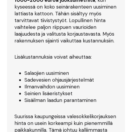
1000-2000 euroa juoksumetriltä
, kun
kyseessä on koko seinärakenteen uusiminen
lattiasta kattoon. Tähän sisältyy myös
tarvittavat tiivistystyöt. Lopullinen hinta
vaihtelee paljon riippuen vaurioiden
laajuudesta ja valitusta korjaustavasta. Myös
rakennuksen sijainti vaikuttaa kustannuksiin.
Lisäkustannuksia voivat aiheuttaa:
Salaojien uusiminen
Sadevesien ohjausjärjestelmät
Ilmanvaihdon uusiminen
Seinien lisäeristykset
Sisäilman laadun parantaminen
Suurissa kaupungeissa valesokkelikorjauksen
hinta on usein korkeampi kuin pienemmillä
paikkakunnilla. Tämä johtuu kalliimmasta