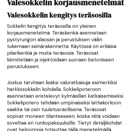
Valesokkelin korjausmenetelmät
Valesokkelin kengitys teräsosilla
Sokkelin kengitys teräsosilla on yleinen
korjausmenetelmä. Teräskenkä asennetaan
pystyrungon alaosan ja perustuksen väliin
tukemaan seinärakennetta. Käytössä on erilaisia
pilarikenkiä ja muita teräsosia. Teräsosat
kiinnitetään ja injektoidaan suoraan betoniseen
perustukseen.
Joskus tarvitaan lisäksi valuratkaisuja esimerkiksi
harkkosokkelin kohdalla. Sokkelipoteroon
asennetaan eristelevyt kylmäsillan katkaisemiseksi.
Sokkelipotero tehdään umpinaiseksi lattiakorkoon
saakka tai osin tuuletusraollisena. Teräsosat
sopivat moneen tilanteeseen, koska niitä voidaan
soveltaa eri runkopaksuuksille. Tietyt detaljikohdat
ovat helpompia toteuttaa tällä menetelmällä.