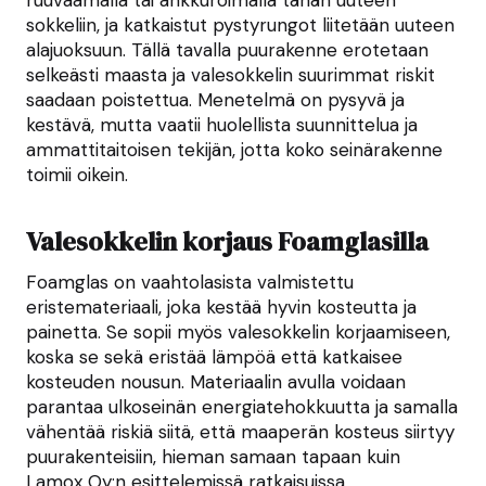
ruuvaamalla tai ankkuroimalla tähän uuteen
sokkeliin, ja katkaistut pystyrungot liitetään uuteen
alajuoksuun. Tällä tavalla puurakenne erotetaan
selkeästi maasta ja valesokkelin suurimmat riskit
saadaan poistettua. Menetelmä on pysyvä ja
kestävä, mutta vaatii huolellista suunnittelua ja
ammattitaitoisen tekijän, jotta koko seinärakenne
toimii oikein.
Valesokkelin korjaus Foamglasilla
Foamglas on vaahtolasista valmistettu
eristemateriaali, joka kestää hyvin kosteutta ja
painetta. Se sopii myös valesokkelin korjaamiseen,
koska se sekä eristää lämpöä että katkaisee
kosteuden nousun. Materiaalin avulla voidaan
parantaa ulkoseinän energiatehokkuutta ja samalla
vähentää riskiä siitä, että maaperän kosteus siirtyy
puurakenteisiin, hieman samaan tapaan kuin
Lamox Oy:n esittelemissä ratkaisuissa.