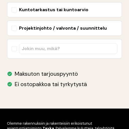
Olemme rakennuksiin ja rakenteisiin erikoistunut
asiantuntijatoimisto
Tayka
. Palvelemme kuluttajia, taloyhtiöitä,