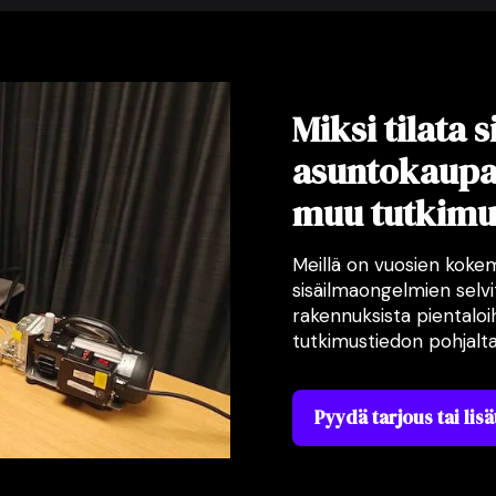
Miksi tilata 
asuntokaupan
muu tutkimus
Meillä on vuosien koke
sisäilmaongelmien selvit
rakennuksista pientalo
tutkimustiedon pohjalt
Pyydä tarjous tai lisä