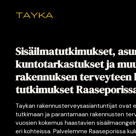
Siirry
sisältöön
Sisäilmatutkimukset, as
kuntotarkastukset ja mu
rakennuksen terveyteen l
tutkimukset Raaseporiss
Taykan rakennusterveysasiantuntijat ovat e
tutkimaan ja parantamaan rakennusten terv
vuosien kokemus haastavien sisäilmaongel
eri kohteissa. Palvelemme Raaseporissa kulut