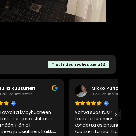
Trustindexin vahvistama
Mikko Puhakka
3 kuukautta sitten
oneen
Vahva suositus! Kaksi alaan
Kasp
uhana
koulutettua miestä tarkisti
tiet
kohdetta asiantuntemuksella
peru
Kaikki
kuutisen tuntia. Ei pikakatselmus,
kieh