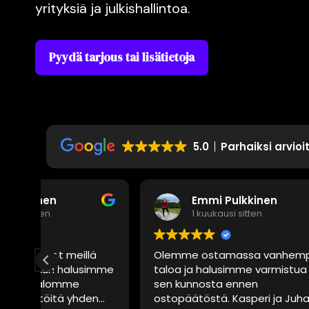
yrityksiä ja julkishallintoa.
Pyydä tarjous tai lisätietoja
5.0
Parhaiksi arvioi
Emmi Pulkkinen
1 kuukausi sitten
ä
Olemme ostamassa vanhempaa
Lattian
imme
taloa ja halusimme varmistua
homeon
sen kunnosta ennen
asiant
ostopäätöstä. Kasperi ja Juhana
tilantee