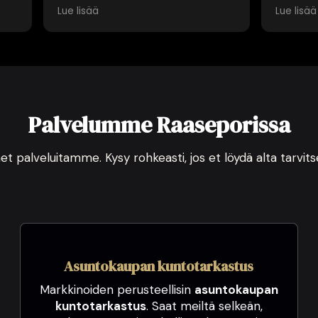
enkinen palvelu. Mies
sujui erinomaisesti ja
ä
Lue lisää
an. Iso kiitos!
aikataulussa. Saimme
laadukkaan raportin karto
jälkeen. Iso kiitos ja suosit
Taykalle ja Juhanalle.
Palvelumme Raaseporissa
et palveluitamme. Kysy rohkeasti, jos et löydä alta tarvit
Asuntokaupan kuntotarkastus
Markkinoiden perusteellisin
asuntokaupan
kuntotarkastus
. Saat meiltä selkeän,