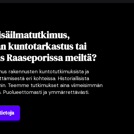
sisäilmatutkimus,
 kuntotarkastus tai
 Raaseporissa meiltä?
mus rakennusten kuntotutkimuksista ja
tämisestä eri kohteissa. Historiallisista
ihin. Teemme tutkimukset aina viimeisimmän
a. Puolueettomasti ja ymmärrettävästi.
tietoja