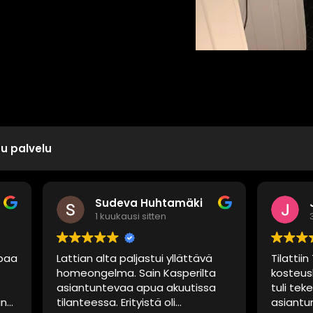
tu palvelu
Sudeva Huhtamäki
Julia Ruusunen
1 kuukausi sitten
3 kuukautta sitten
 alta paljastui yllättävä
Tilattiin Taykalta kylpyhu
gelma. Sain Kasperilta
kosteuskartoitus, jonka J
untevaa apua akuutissa
tuli tekemään. Hän oli
ssa. Erityistä oli
asiantunteva ja asiallinen. 