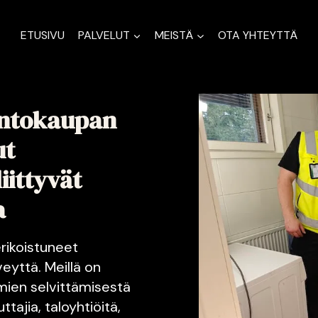
ETUSIVU
PALVELUT
MEISTÄ
OTA YHTEYTTÄ
untokaupan
ut
iittyvät
a
rikoistuneet
eyttä. Meillä on
mien selvittämisestä
tajia, taloyhtiöitä,