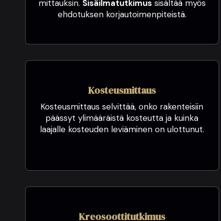
mittauksin.
Sisäilmatutkimus
sisältää myös
varmuutta tehdä ostopäätös.
ehdotuksen korjautoimenpiteistä.
Voimme lämpimästi suositella
Kasperia ja Juhanaa kaikille, jotka
tarvitsevat luotettavan ja
perusteellisen
kuntotarkastuksen.
Kosteusmittaus
Kosteusmittaus selvittää, onko rakenteisiin
päässyt ylimääräistä kosteutta ja kuinka
laajalle kosteuden leviäminen on ulottunut.
Kreosoottitutkimus