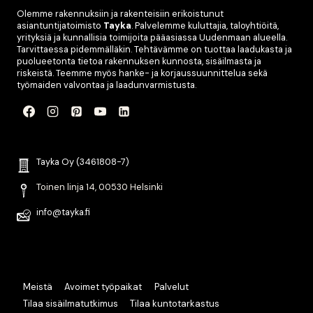
Olemme rakennuksiin ja rakenteisiin erikoistunut
asiantuntijatoimisto
Tayka
. Palvelemme kuluttajia, taloyhtiöitä,
yrityksiä ja kunnallisia toimijoita pääasiassa Uudenmaan alueella.
Tarvittaessa pidemmälläkin. Tehtävämme on tuottaa laadukasta ja
puolueetonta tietoa rakennuksen kunnosta, sisäilmasta ja
riskeistä. Teemme myös hanke- ja korjaussuunnittelua sekä
työmaiden valvontaa ja laadunvarmistusta.
Tayka Oy (3461808-7)
Toinen linja 14, 00530 Helsinki
info@tayka.fi
Meistä
Avoimet työpaikat
Palvelut
Tilaa sisäilmatutkimus
Tilaa kuntotarkastus