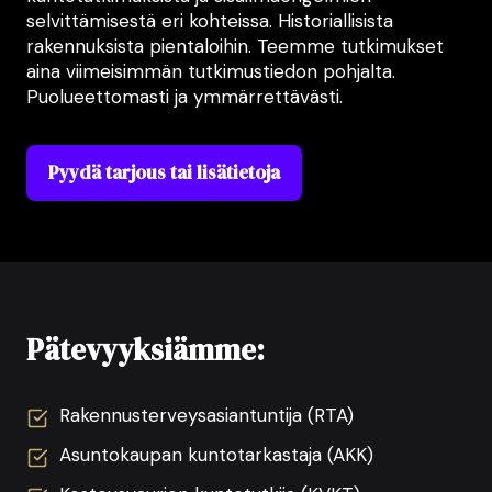
selvittämisestä eri kohteissa. Historiallisista
rakennuksista pientaloihin. Teemme tutkimukset
aina viimeisimmän tutkimustiedon pohjalta.
Puolueettomasti ja ymmärrettävästi.
Pyydä tarjous tai lisätietoja
Pätevyyksiämme:
Rakennusterveysasiantuntija (RTA)
Asuntokaupan kuntotarkastaja (AKK)