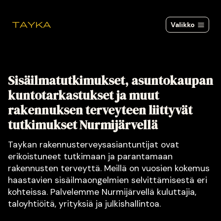
Siirry
sisältöön
Valikko
Sisäilmatutkimukset, asuntokaupan
kuntotarkastukset ja muut
rakennuksen terveyteen liittyvät
tutkimukset Nurmijärvellä
Taykan rakennusterveysasiantuntijat ovat
erikoistuneet tutkimaan ja parantamaan
rakennusten terveyttä. Meillä on vuosien kokemus
haastavien sisäilmaongelmien selvittämisestä eri
kohteissa. Palvelemme Nurmijärvellä kuluttajia,
taloyhtiöitä, yrityksiä ja julkishallintoa.